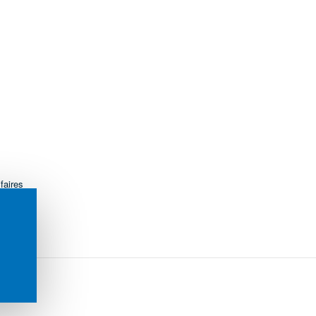
faires
s