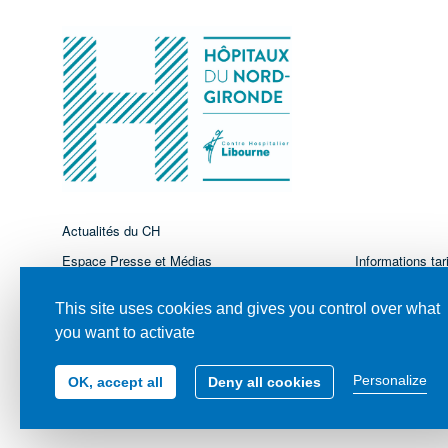
Actualités du CH
Espace Presse et Médias
Informations tari
Le CHL recrute
Nous contacter
This site uses cookies and gives you control over what
Espace Imagerie Médicale
Marchés Public
you want to activate
Personalize
OK, accept all
Deny all cookies
© Tous droits réservés - Centre Hospitalier de Libourne - 2021