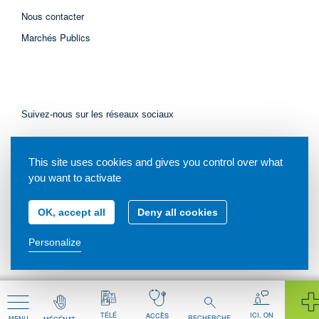
Nous contacter
Marchés Publics
Suivez-nous sur les réseaux sociaux
This site uses cookies and gives you control over what
you want to activate
OK, accept all
Deny all cookies
© Tous droits réservés - Centre Hospitalier de Libourne - 2021
Personalize
Mentions légales
Plan du site
TÉLÉ
ICI, ON
ACCÈS
RECHERCHE
MENU