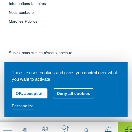
Informations tarifaires
Nous contacter
Marchés Publics
Suivez-nous sur les réseaux sociaux
This site uses cookies and gives you control over what
you want to activate
OK, accept all
Deny all cookies
© Tous droits réservés - Centre Hospitalier de Libourne - 2021
Personalize
Mentions légales
Plan du site