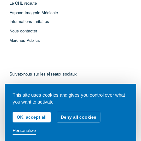
Le CHL recrute
Espace Imagerie Médicale
Informations tarifaires
Nous contacter
Marchés Publics
Suivez-nous sur les réseaux sociaux
This site uses cookies and gives you control over what
you want to activate
OK, accept all
Deny all cookies
© Tous droits réservés - Centre Hospitalier de Libourne - 2021
Personalize
Mentions légales
Plan du site