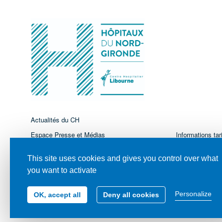
Actualités du CH
Espace Presse et Médias
Informations tari
Le CHL recrute
Nous contacter
This site uses cookies and gives you control over what
Espace Imagerie Médicale
Marchés Public
you want to activate
Personalize
OK, accept all
Deny all cookies
© Tous droits réservés - Centre Hospitalier de Libourne - 2021