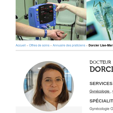
Accueil
»
Offres de soins
»
Annuaire des praticiens
»
Dorcier Lise-Mar
DOCTEUR
DORCI
SERVICES
Gynécologie
,
SPÉCIALI
Gynécologie Ob