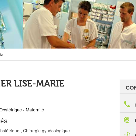
ie
ER LISE-MARIE
CO
Obstétrique - Maternité
TÉS
stétrique , Chirurgie gynécologique