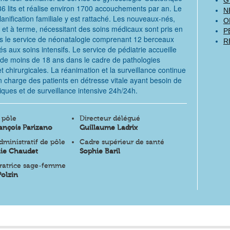
 lits et réalise environ 1700 accouchements par an. Le
N
lanification familiale y est rattaché. Les nouveaux-nés,
O
et à terme, nécessitant des soins médicaux sont pris en
P
s le service de néonatalogie comprenant 12 berceaux
R
és aux soins intensifs. Le service de pédiatrie accueille
 de moins de 18 ans dans le cadre de pathologies
t chirurgicales. La réanimation et la surveillance continue
 charge des patients en détresse vitale ayant besoin de
iques et de surveillance intensive 24h/24h.
 pôle
Directeur délégué
ançois Parizano
Guillaume Ladrix
ministratif de pôle
Cadre supérieur de santé
ie Chaudet
Sophie Baril
ratrice sage-femme
Polzin