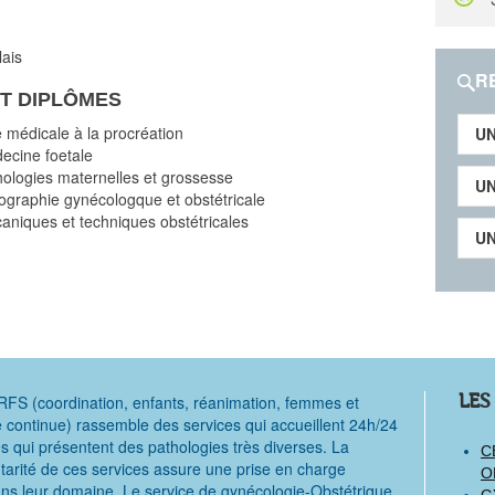
ais
R
T DIPLÔMES
 médicale à la procréation
UN
ecine foetale
ologies maternelles et grossesse
UN
graphie gynécologque et obstétricale
niques et techniques obstétricales
UN
LES
FS (coordination, enfants, réanimation, femmes et
e continue) rassemble des services qui accueillent 24h/24
 qui présentent des pathologies très diverses. La
C
rité de ces services assure une prise en charge
O
ns leur domaine. Le service de gynécologie-Obstétrique
G