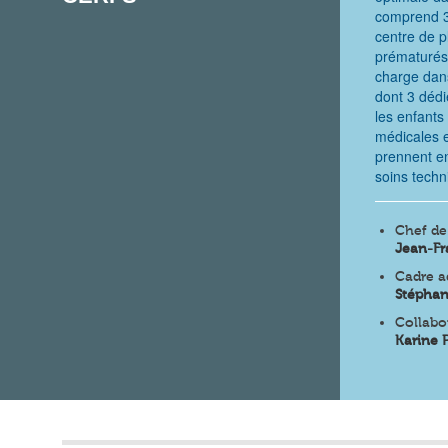
comprend 36
centre de p
prématurés 
charge dan
dont 3 dédi
les enfants
médicales e
prennent en
soins techn
Chef de
Jean-Fr
Cadre ad
Stéphan
Collabo
Karine 