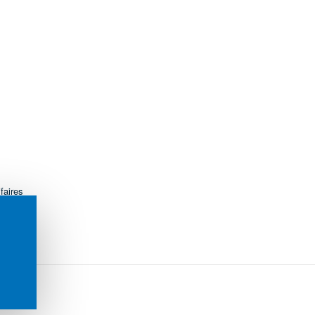
faires
s