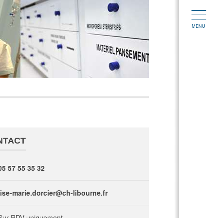
MENU
NTACT
05 57 55 35 32
lise-marie.dorcier@ch-libourne.fr
Sur RDV uniquement