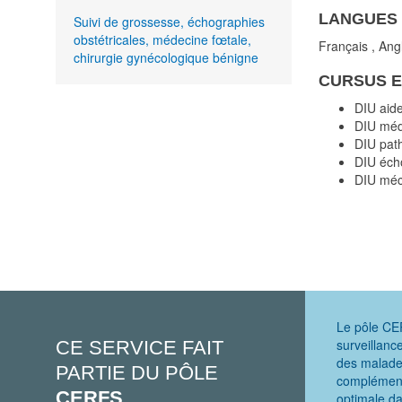
LANGUES
Suivi de grossesse, échographies
obstétricales, médecine fœtale,
Français
,
Angl
chirurgie gynécologique bénigne
CURSUS E
DIU aide
DIU méd
DIU path
DIU écho
DIU méca
Le pôle CER
surveillanc
CE SERVICE FAIT
des malades
PARTIE DU PÔLE
complémenta
CERFS
optimale da