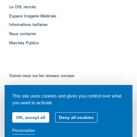
Le CHL recrute
Espace Imagerie Médicale
Informations tarifaires
Nous contacter
Marchés Publics
Suivez-nous sur les réseaux sociaux
This site uses cookies and gives you control over what
you want to activate
OK, accept all
Deny all cookies
© Tous droits réservés - Centre Hospitalier de Libourne - 2021
Personalize
Mentions légales
Plan du site